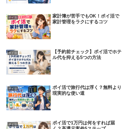
家計簿が苦手でもOK！ポイ活で
ポイ活
家計管理をラクにするコツ
【予約前チェック】ポイ活でホテ
ポイ活
ル代を抑える5つの方法
ポイ活で旅行代は浮く？無料より
ポイ活
現実的な使い道
ポイ活で1万円は何をすれば届
ポイ活
く？高還元案件5ステップ