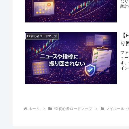
なり
統計
【
FX初心者ロードマップ
り
ファ
ュー
す。
イン
ホーム
FX初心者ロードマップ
マイルール・