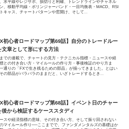
、水平線やレジサポ、損切りと利確、トレンドラインやチャネル
ン、移動平均線・ボリンジャーバンド・一目均衡表・MACD、RSI
トキャス、チャートパターンや窓開け、そして...
FX初心者ロードマップ第69話】自分のトレードルー
を文章として形にする方法
までの連載で、チャートの見方・テクニカル指標・ニュースや経
標との付き合い方・マイルールの作り方・事後検証のやり方ま
一通りの「FXで生き残るための部品」が揃ってきました。とはい
その部品がバラバラのままだと、いざトレードするとき...
FX初心者ロードマップ第68話】イベント日のチャー
を後から検証するケーススタディ
ースや経済指標の意味、その付き合い方、そして振り回されない
のマイルール作り──ここまでで、ファンダメンタルズの基礎はか