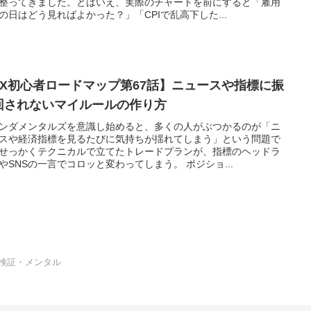
整ってきました。とはいえ、実際のチャートを前にすると「雇用
の日はどう見ればよかった？」「CPIで乱高下した...
FX初心者ロードマップ第67話】ニュースや指標に振
回されないマイルールの作り方
ンダメンタルズを意識し始めると、多くの人がぶつかるのが「ニ
スや経済指標を見るたびに気持ちが揺れてしまう」という問題で
せっかくテクニカルで立てたトレードプランが、指標のヘッドラ
やSNSの一言でコロッと変わってしまう。 ポジショ...
検証・メンタル