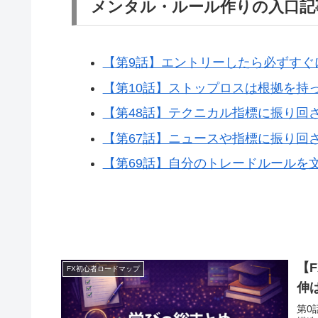
メンタル・ルール作りの入口記
【第9話】エントリーしたら必ずすぐ
【第10話】ストップロスは根拠を持
【第48話】テクニカル指標に振り回
【第67話】ニュースや指標に振り回
【第69話】自分のトレードルールを
【
FX初心者ロードマップ
伸
第0