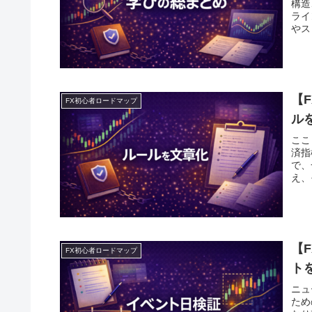
構造
ライ
やス
【
FX初心者ロードマップ
ル
ここ
済指
で、
え、
【
FX初心者ロードマップ
ト
ニュ
ため