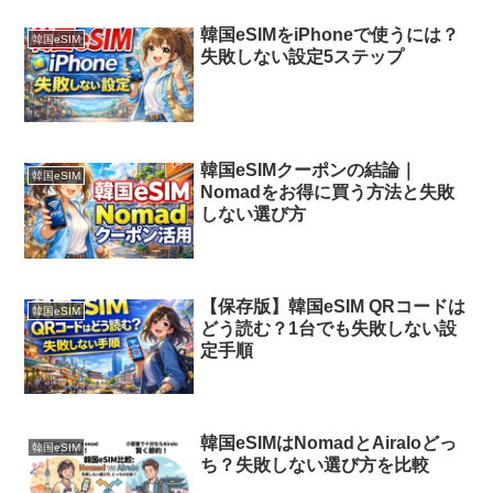
韓国eSIMをiPhoneで使うには？
韓国eSIM
失敗しない設定5ステップ
韓国eSIMクーポンの結論｜
韓国eSIM
Nomadをお得に買う方法と失敗
しない選び方
【保存版】韓国eSIM QRコードは
韓国eSIM
どう読む？1台でも失敗しない設
定手順
韓国eSIMはNomadとAiraloどっ
韓国eSIM
ち？失敗しない選び方を比較