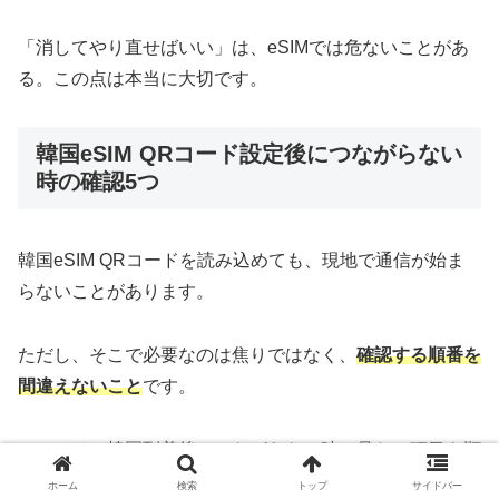
「消してやり直せばいい」は、eSIMでは危ないことがあ
る。この点は本当に大切です。
韓国eSIM QRコード設定後につながらない
時の確認5つ
韓国eSIM QRコードを読み込めても、現地で通信が始ま
らないことがあります。
ただし、そこで必要なのは焦りではなく、
確認する順番を
間違えないこと
です。
ここでは、韓国到着後につながらない時に見たい項目を順
番にまとめます。
ホーム
検索
トップ
サイドバー