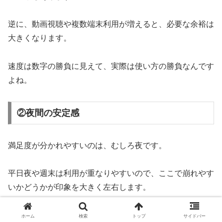
逆に、動画視聴や複数端末利用が増えると、必要な余裕は
大きくなります。
速度は数字の勝負に見えて、実際は使い方の勝負なんです
よね。
②夜間の安定感
満足度が分かれやすいのは、むしろ夜です。
平日夜や週末は利用が重なりやすいので、ここで崩れやす
いかどうかが印象を大きく左右します。
「昼は大丈夫」より「夜でも困りにくい」のほうが、口コ
ホーム
検索
トップ
サイドバー