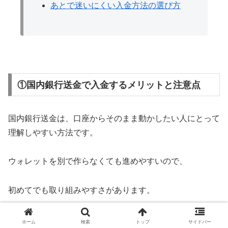
あとで迷いにくい入金方法の選び方
①国内銀行送金で入金するメリットと注意点
国内銀行送金は、口座からそのまま動かしたい人にとって
理解しやすい方法です。
ウォレットを別で作らなくても進めやすいので、
初めてでも取り組みやすさがあります。
シンプルに始めたいなら、国内銀行送金は最初の候補とし
ホーム
検索
トップ
サイドバー