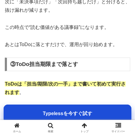
次に「未決事項だけ」「次回持ち越しだけ」と分けると、
抜け漏れが減ります。
この時点で“読む価値がある議事録”になります。
あとはToDoに落とすだけで、運用が回り始めます。
③ToDo担当期限まで落とす
ToDoは「担当/期限/次の一手」まで書いて初めて実行さ
れます
。
「誰かやる」になった瞬間、100%忘れます。
Typelessを今すぐ試す
Typelessを今すぐ試す
なのでTypelessに「ToDoを担当者と期限つきで整理し
ホーム
検索
トップ
サイドバー